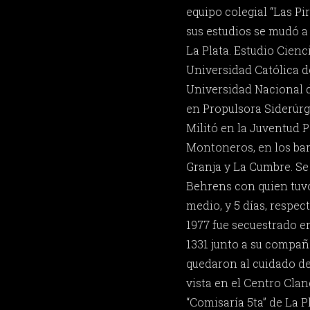
equipo colegial “Las Pi
sus estudios se mudó a 
La Plata. Estudio Cien
Universidad Católica de
Universidad Nacional d
en Propulsora Siderúrg
Militó en la Juventud P
Montoneros, en los bar
Granja y La Cumbre. Se
Behrens con quien tuvo 
medio, y 5 días, respec
1977 fue secuestrado en
1331 junto a su compañe
quedaron al cuidado de 
vista en el Centro Cla
“Comisaría 5ta” de La P