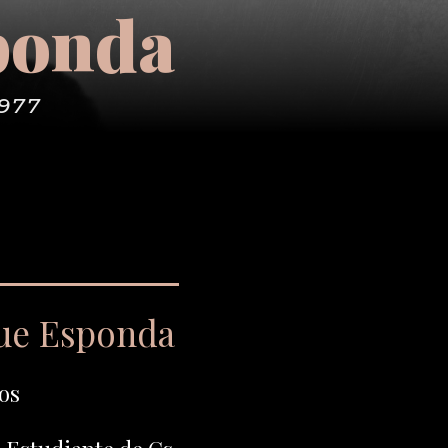
ponda
1977
que Esponda
os