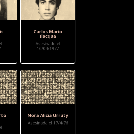
is
Carlos Mario
i
Ilacqua
l
Asesinado el
7
16/04/1977
rto
Nora Alicia Urruty
Asesinada el 17/4/76
l