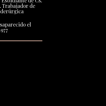
 Estudiante de Cs.
 Trabajador de
iderúrgica
saparecido el
1977