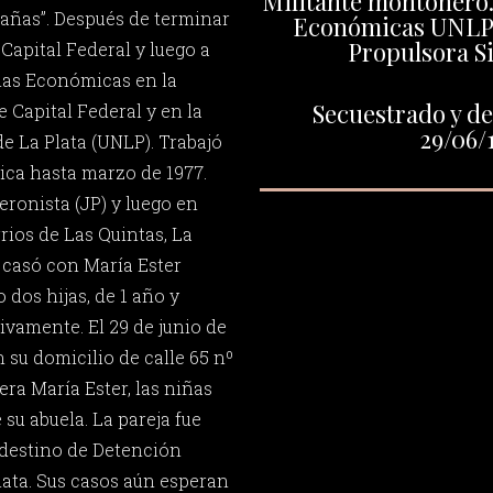
Militante montonero.
rañas”. Después de terminar
Económicas UNLP.
Propulsora S
Capital Federal y luego a
cias Económicas en la
Secuestrado y de
 Capital Federal y en la
29/06/
e La Plata (UNLP). Trabajó
ica hasta marzo de 1977.
eronista (JP) y luego en
rios de Las Quintas, La
 casó con María Ester
dos hijas, de 1 año y
tivamente. El 29 de junio de
 su domicilio de calle 65 nº
ra María Ester, las niñas
su abuela. La pareja fue
ndestino de Detención
lata. Sus casos aún esperan