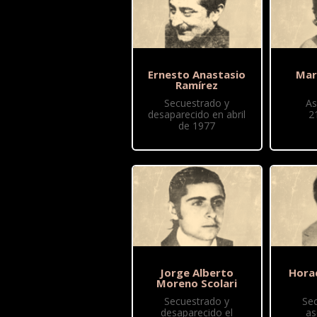
Ernesto Anastasio
Mar
Ramírez
Secuestrado y
As
desaparecido en abril
2
de 1977
Jorge Alberto
Hora
Moreno Scolari
Secuestrado y
Se
desaparecido el
as