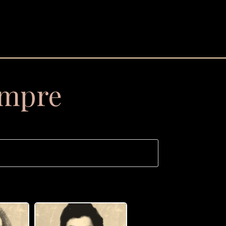
empre