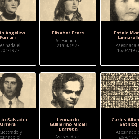
ía Angélica
Elisabet Frers
Estela Mar
Ferrari
Iannarell
Asesinada el
esinada el
Asesinada e
21/04/1977
1/04/1977
16/04/197
cio Salvador
Leonardo
Carlos Albe
Urrera
Guillermo Miceli
Sathicq
Barreda
cuestrado y
Asesinado e
Asesinado el
esinado el
20/4/1976