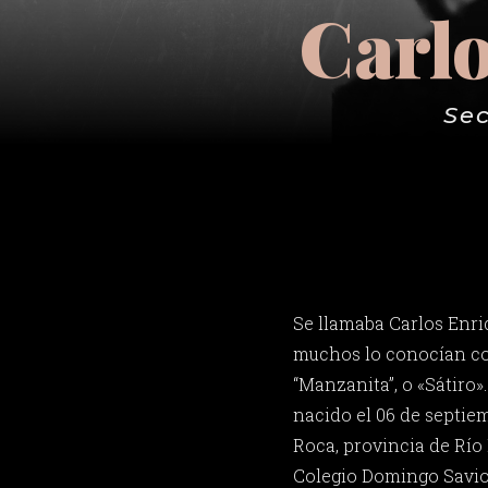
Carl
Sec
Se llamaba Carlos Enr
muchos lo conocían co
“Manzanita”, o «Sátiro»
nacido el 06 de septie
Roca, provincia de Río 
Colegio Domingo Savio 