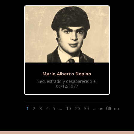
Mario Alberto Depino
Secuestrado y desaparecido el
06/12/1977
1
2
3
4
5
...
10
20
30
...
»
Último