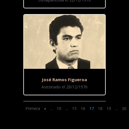
José Ramos Figueroa
Asesinado el 28/12/1976
Primera
«
...
10
...
15
16
17
18
19
...
30