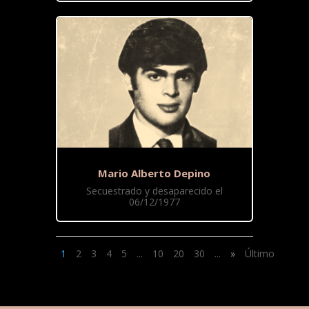
Mario Alberto Depino
Secuestrado y desaparecido el
06/12/1977
1
2
3
4
5
...
10
20
30
...
»
Último