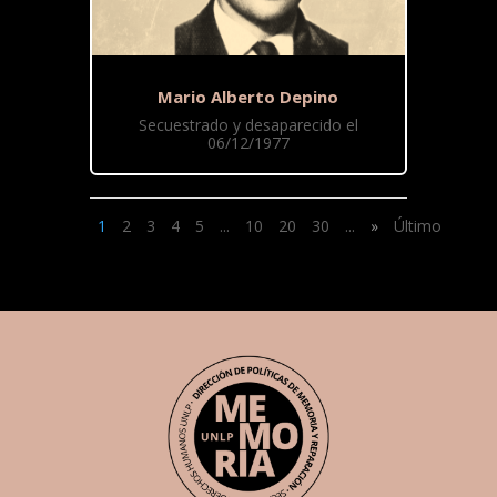
Mario Alberto Depino
Secuestrado y desaparecido el
06/12/1977
1
2
3
4
5
...
10
20
30
...
»
Último