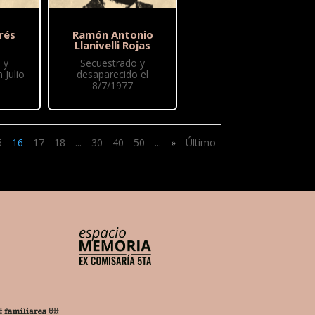
rés
Ramón Antonio
Llanivelli Rojas
 y
Secuestrado y
 Julio
desaparecido el
8/7/1977
5
16
17
18
...
30
40
50
...
»
Último