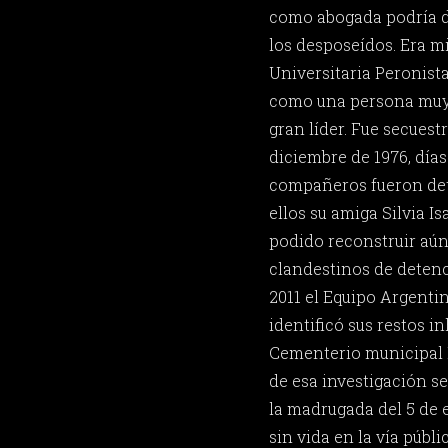
como abogada podría d
los desposeídos. Era mi
Universitaria Peronist
como una persona muy 
gran líder. Fue secuest
diciembre de 1976, día
compañeros fueron det
ellos su amiga Silvia Is
podido reconstruir aún
clandestinos de detenc
2011 el Equipo Argenti
identificó sus restos 
Cementerio municipal I
de esa investigación s
la madrugada del 5 de 
sin vida en la vía públ