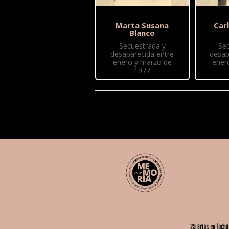
Marta Susana
Car
Blanco
Secuestrada y
Se
desaparecida entre
desap
enero y marzo de
ener
1977