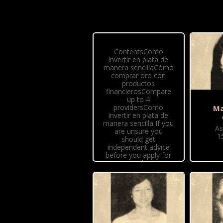
ContentsComo
invertir en plata de
manera sencillaCómo
comprar oro con
productos
financierosCompare
up to 4
providersComo
Ma
invertir en plata de
manera sencilla If you
As
are unsure you
1
should get
independent advice
before you apply for
any product or
commit to any plan....