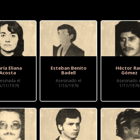
ría Eliana
Esteban Benito
Héctor Ra
Acosta
Badell
Gómez
esinada el
Asesinado el
Asesinado e
5/11/1976
1/10/1976
1/11/1976