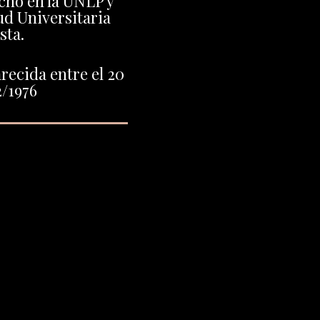
cho en la UNLP y
ud Universitaria
sta.
recida entre el 20
2/1976