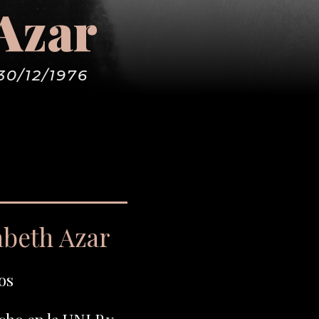
Azar
30/12/1976
abeth Azar
os