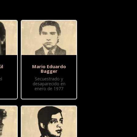
úl
Mario Eduardo
Bagger
l
Secuestrado y
desaparecido en
enero de 1977