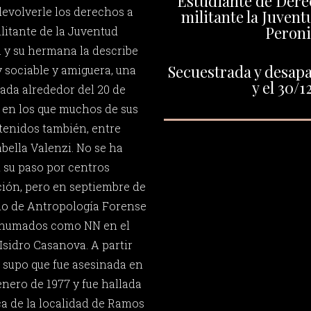
Estudiante de Dere
evolverle los derechos a
militante la Juvent
Peroni
litante de la Juventud
a y su hermana la describe
Secuestrada y desapa
sociable y amiguera, una
y el 30/1
rada alrededor del 20 de
s en los que muchos de sus
enidos también, entre
abella Valenzi. No se ha
 su paso por centros
ión, pero en septiembre de
no de Antropología Forense
inhumados como NN en el
sidro Casanova. A partir
e supo que fue asesinada en
enero de 1977 y fue hallada
ica de la localidad de Ramos