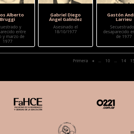
los Alberto
Gabriel Diego
Gastón And
Bruggi
Ángel Galíndez
Larrieu
cuestrado y
Asesinado el
Secuestrado
arecido entre
18/10/1977
desaparecido en
o y marzo de
de 1977
1977
Primera
«
...
10
...
14
1