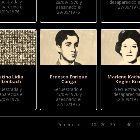
cuestrada y
28/09/1976 y
desaparecido e
aparecida el
asesinado el
27/09/197
9/09/1976
29/09/1976
stina Lidia
Ernesto Enrique
Marlene Kath
ltenbach
Canga
Kegler Kr
cuestrada y
Secuestrado el
Secuestrada
aparecida el
25/09/1976 y
desaparecida
5/09/1976
asesinado el
24/09/197
22/12/1976
Primera
«
...
10
20
30
...
46
4