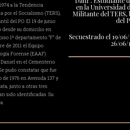
“Dani”. Estudiante 
 1974 a la Tendencia
en la Universidad d
Militante del TERS, 
ia por el Socialismo (TERS),
del 
ntil del PO. El 19 de junio
o desde su domicilio en
Secuestrado el 19/06/
6 piso 1º departamento “F” de
26/06/
re de 2011 el Equipo
ogía Forense (EAAF)
e Daniel en el Cementerio
 Se pudo constatar que fue
o de 1976 en Avenida 137 y
ta, junto a otras tres
n sido identificadas. Su
a.