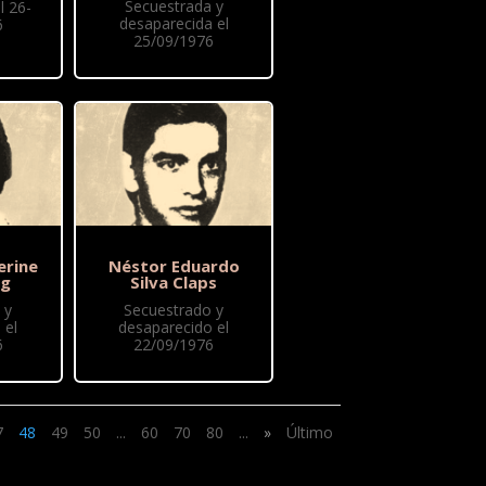
Secuestrada y
l 26-
desaparecida el
6
25/09/1976
erine
Néstor Eduardo
ug
Silva Claps
 y
Secuestrado y
 el
desaparecido el
6
22/09/1976
7
48
49
50
...
60
70
80
...
»
Último