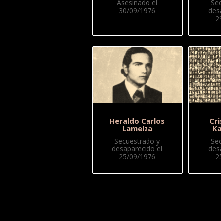
Asesinado el
Se
30/09/1976
des
2
Heraldo Carlos
Cri
Lamelza
Ka
Secuestrado y
Se
desaparecido el
des
25/09/1976
2