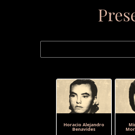
Pres
Horacio Alejandro
Mi
Benavides
Mor