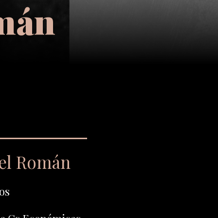
omán
iel Román
os