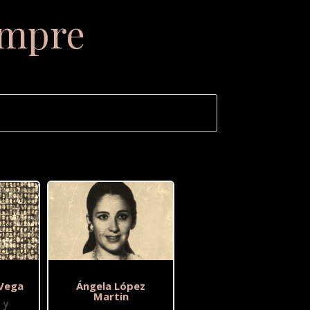
empre
 Vega
Ángela López
Martin
 y