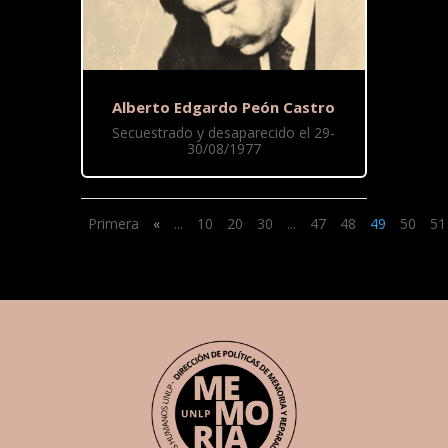
Alberto Edgardo Peón Castro
Secuestrado y desaparecido el 29-
30/08/1977
Primera
«
...
10
20
30
...
47
48
49
50
51