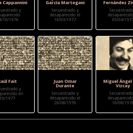
a Cappannini
García Martegani
Fernández Zi
cuestrado y
Secuestrado y
Secuestrado
saparecido
desaparecido el
desaparecido
4/10/1976
16/03/1977
05/04/197
aúl Fait
Juan Omar
Miguel Ángel
Durante
Vizcay
cuestrado y
Secuestrado y
Secuestrado
parecido en
desaparecido el
desaparecido
10/1977
26/08/1976
16/08/197