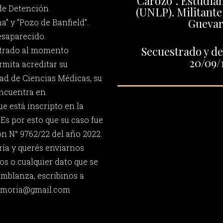
“Carozo”. Estudia
de Detención
(UNLP). Militante
Guevar
” y “Pozo de Banfield”.
esaparecido.
Secuestrado y de
ntrado al momento
20/09/
mita acreditar su
tad de Ciencias Médicas, su
encuentra en
e está inscripto en la
Es por esto que su caso fue
ón N° 9762/22 del año 2022.
ría y querés enviarnos
os o cualquier dato que se
emblanza, escribinos a
memoria@gmail.com