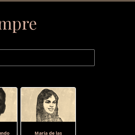
empre
undo
María de las