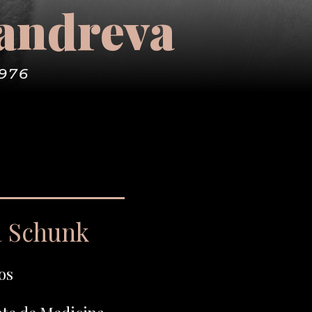
andreva
1976
a Schunk
os