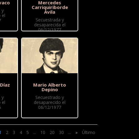
vaco
Mercedes
Carriquiriborde
 y
Ávila
 el
Secuestrada y
7
desaparecida el
06/12/1977
 Díaz
Mario Alberto
Depino
 y
Secuestrado y
 el
desaparecido el
6
06/12/1977
1
2
3
4
5
...
10
20
30
...
»
Último