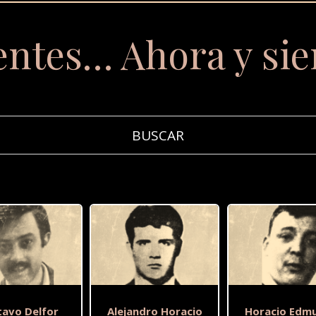
entes… Ahora y si
tavo Delfor
Alejandro Horacio
Horacio Edm