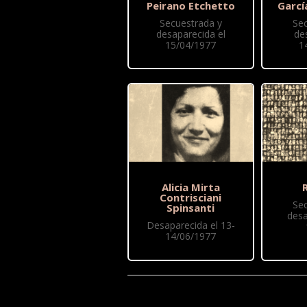
Peirano Etchetto
Garcí
Secuestrada y
Se
desaparecida el
de
15/04/1977
1
Alicia Mirta
R
Contrisciani
Se
Spinsanti
desa
Desaparecida el 13-
14/06/1977