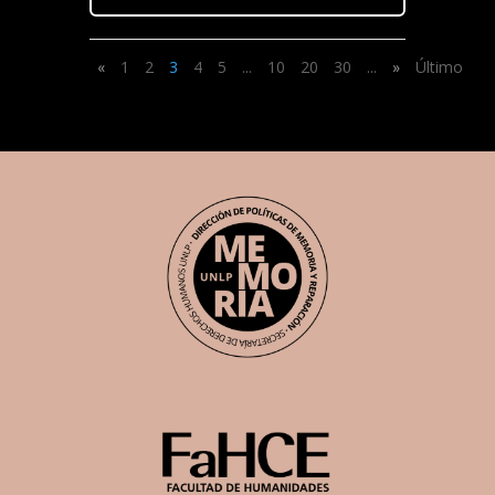
«
1
2
3
4
5
...
10
20
30
...
»
Último