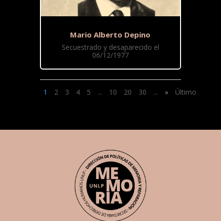
Mario Alberto Depino
Secuestrado y desaparecido el
06/12/1977
1
2
3
4
5
...
10
20
30
...
»
Último