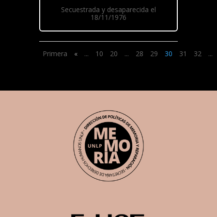
Secuestrada y desaparecida el
18/11/1976
Primera
«
...
10
20
...
28
29
30
31
32
...