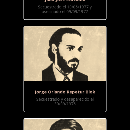
Secuestrado el 10/06/1977 y
asesinado el 09/09/1977
Jorge Orlando Repetur Blok
Secuestrado y desaparecido el
30/09/1976