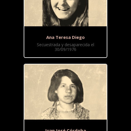
Ana Teresa Diego
Secuestrada y desaparecida el
30/09/1976
Juan José Córdoba