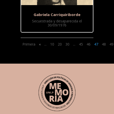
Gabriela Carriquiriborde
Secuestrada y desaparecida el
30/09/1976
Primera
«
...
10
20
30
...
45
46
47
48
49