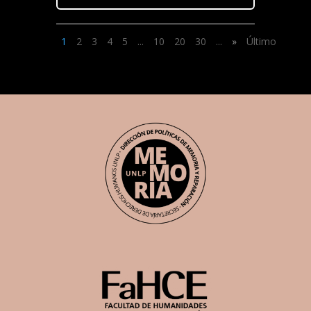
1
2
3
4
5
...
10
20
30
...
»
Último