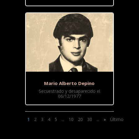
Mario Alberto Depino
Secuestrado y desaparecido el
06/12/1977
1
2
3
4
5
...
10
20
30
...
»
Último