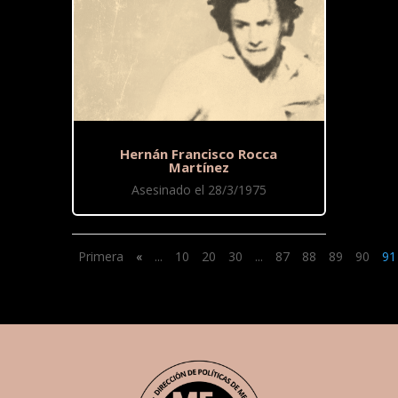
Hernán Francisco Rocca
Martínez
Asesinado el 28/3/1975
Primera
«
...
10
20
30
...
87
88
89
90
91