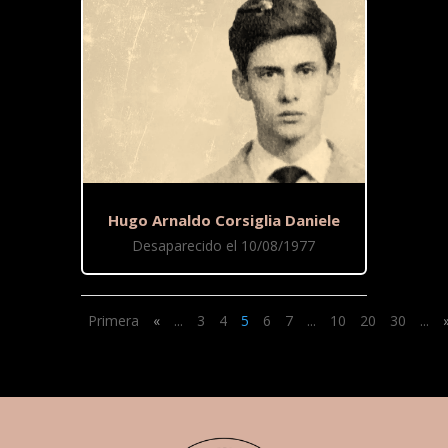
Hugo Arnaldo Corsiglia Daniele
Desaparecido el 10/08/1977
Primera
«
...
3
4
5
6
7
...
10
20
30
...