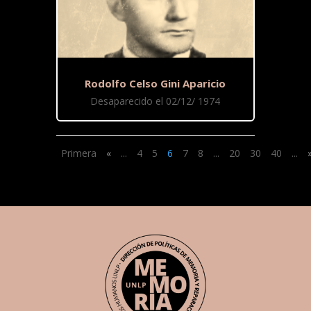
Rodolfo Celso Gini Aparicio
Desaparecido el 02/12/ 1974
Primera
«
...
4
5
6
7
8
...
20
30
40
...