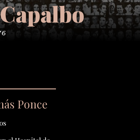
 Capalbo
76
más Ponce
os