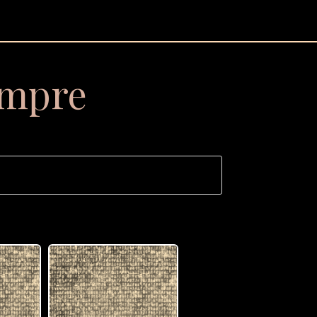
empre