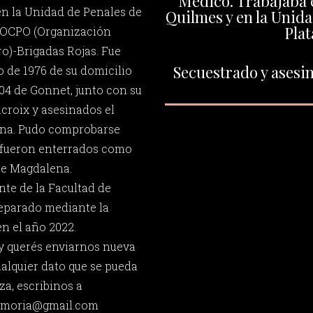
Médico. Trabajaba e
en la Unidad de Penales de
Quilmes y en la Unida
Plat
la OCPO (Organización
o)-Brigadas Rojas. Fue
Secuestrado y asesin
io de 1976 de su domicilio
504 de Gonnet, junto con su
croix y asesinados el
ena. Pudo comprobarse
fueron enterrados como
de Magdalena.
nte de la Facultad de
reparado mediante la
n el año 2022.
 y querés enviarnos nueva
ualquier dato que se pueda
za, escribinos a
memoria@gmail.com