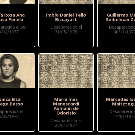
ía Rosa Ana
Pablo Daniel Tello
Guillermo M
osa Penela
Biscayart
Soibelman Z
arecida el 08-
Desaparecido el
Desaparecido
9/02/1977
31/05/1978
30/11/197
nica Elsa
María Inés
Mercedes Is
ega Basso
Menescardi
Maitztegu
Axmann de
aparecida el
Desaparecida
Odorisio
5/02/1978
14/01/197
Desaparecida el
27/01/1977