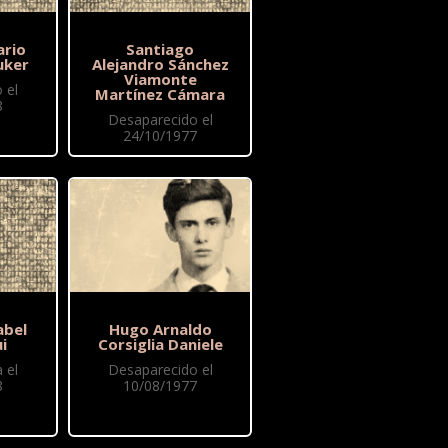
ario
Santiago
uker
Alejandro Sánchez
Viamonte
 el
Martínez Cámara
8
Desaparecido el
24/10/1977
abel
Hugo Arnaldo
i
Corsiglia Daniele
 el
Desaparecido el
8
10/08/1977