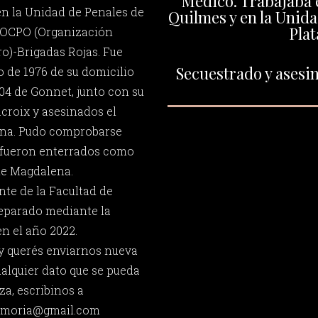
Médico. Trabajaba e
en la Unidad de Penales de
Quilmes y en la Unida
Plat
la OCPO (Organización
o)-Brigadas Rojas. Fue
Secuestrado y asesin
io de 1976 de su domicilio
504 de Gonnet, junto con su
croix y asesinados el
ena. Pudo comprobarse
fueron enterrados como
de Magdalena.
nte de la Facultad de
reparado mediante la
n el año 2022.
 y querés enviarnos nueva
ualquier dato que se pueda
za, escribinos a
memoria@gmail.com