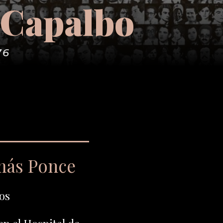
 Capalbo
76
más Ponce
os