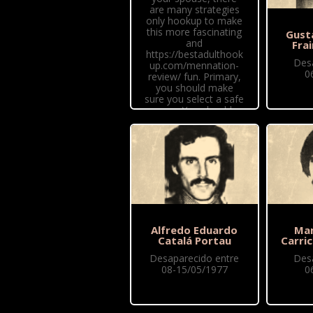
are many strategies
only hookup to make
this more fascinating
Gust
and
Fra
https://bestadulthook
Des
up.com/mennation-
0
review/ fun. Primary,
you should make
sure you select a safe
area. You should
make sure you're not
in a...
Alfredo Eduardo
Man
Catalá Portau
Carri
Desaparecido entre
Des
08-15/05/1977
0