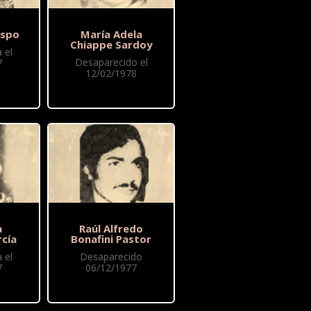
espo
María Adela
Chiappe Sardoy
 el
Desaparecido el
7
12/02/1978
a
Raúl Alfredo
cía
Bonafini Pastor
 el
Desaparecido
7
06/12/1977