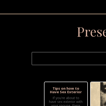
Pres
Tips on how to
Have Sex Exterior
If you're about to
have sex exterior with
your spouse, there