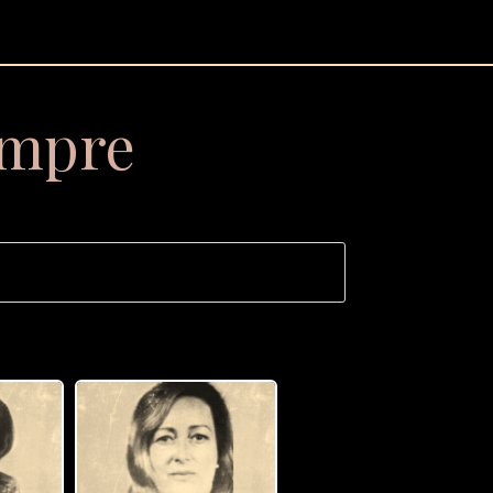
empre