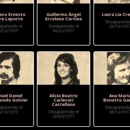
avo Ernesto
Guillermo Ángel
Laura Lía Cr
ire Laporte
Ercolano Cortina
Desaparecida
aparecido el
Desaparecido el
06/12/197
6/12/1977
06/12/1977
uel Daniel
Alicia Beatriz
Ana Marí
condo Golvier
Carlevari
Bonatto Gar
Castellano
aparecido el
Desaparecida
Desaparecido el
6/12/1977
06/12/197
20/04/1977