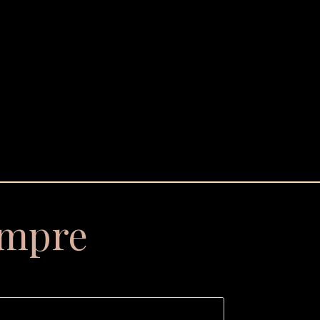
empre