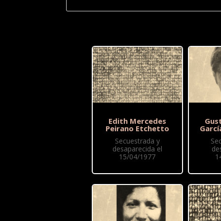
Edith Mercedes
Gus
Peirano Etchetto
Garcí
Secuestrada y
Se
desaparecida el
de
15/04/1977
1