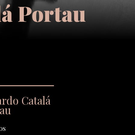
lá Portau
ardo Catalá
tau
os