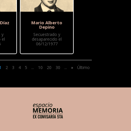
 Díaz
Mario Alberto
Depino
 y
Secuestrado y
 el
desaparecido el
6
06/12/1977
1
2
3
4
5
...
10
20
30
...
»
Último