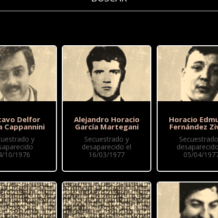
tavo Delfor
Alejandro Horacio
Horacio Edm
a Cappannini
García Martegani
Fernández Zi
cuestrado y
Secuestrado y
Secuestrado
saparecido
desaparecido el
desaparecido
4/10/1976
16/03/1977
05/04/197