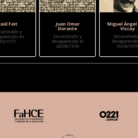
aúl Fait
Juan Omar
Miguel Ángel
Durante
Vizcay
cuestrado y
Secuestrado y
Secuestrado
parecido en
desaparecido el
desaparecido
10/1977
26/08/1976
16/08/197