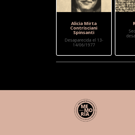
Alicia Mirta
R
Contrisciani
Se
Spinsanti
desa
Desaparecida el 13-
14/06/1977