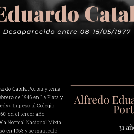
Eduardo Cata
Desaparecido entre 08-15/05/1977
ardo Catala Portau y tenía
Alfredo Edu
febrero de 1946 en La Plata y
Por
dy». Ingresó al Colegio
60, en el tercer año,
uela Normal Nacional Mixta
31 añ
só en 1963 y se matriculó