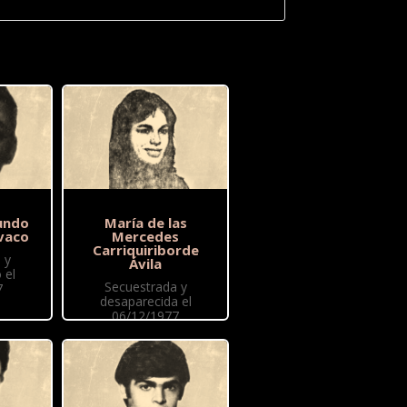
undo
María de las
vaco
Mercedes
Carriquiriborde
 y
Ávila
 el
Secuestrada y
7
desaparecida el
06/12/1977