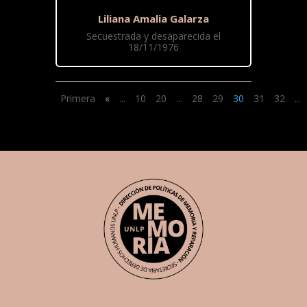
Liliana Amalia Galarza
Secuestrada y desaparecida el
18/11/1976
Primera
«
...
10
20
...
28
29
30
31
32
...