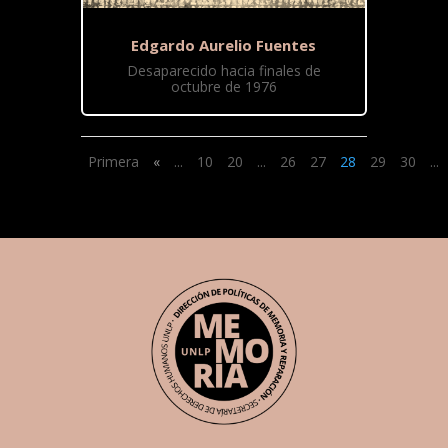
Edgardo Aurelio Fuentes
Desaparecido hacia finales de
octubre de 1976
Primera
«
...
10
20
...
26
27
28
29
30
...