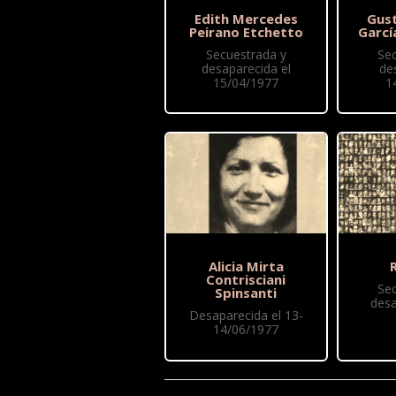
Edith Mercedes
Gus
Peirano Etchetto
Garcí
Secuestrada y
Se
desaparecida el
de
15/04/1977
1
Alicia Mirta
R
Contrisciani
Se
Spinsanti
desa
Desaparecida el 13-
14/06/1977