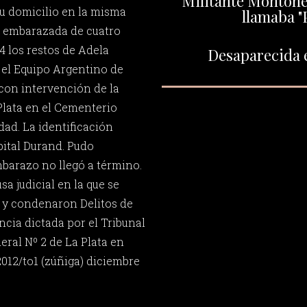
Militante Montoner
su domicilio en la misma
llamaba "
a embarazada de cuatro
 los restos de Adela
Desaparecida e
el Equipo Argentino de
con intervención de la
lata en el Cementerio
dad. La identificación
pital Durand. Pudo
barazo no llegó a término.
sa judicial en la que se
 y condenaron Delitos de
cia dictada por el Tribunal
eral Nº 2 de La Plata en
2012/to1 (zúñiga) diciembre