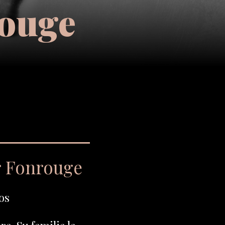
rouge
r Fonrouge
os