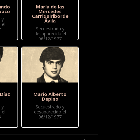
undo
María de las
vaco
Mercedes
Carriquiriborde
 y
Ávila
 el
Secuestrada y
7
desaparecida el
06/12/1977
 Díaz
Mario Alberto
Depino
 y
Secuestrado y
 el
desaparecido el
6
06/12/1977