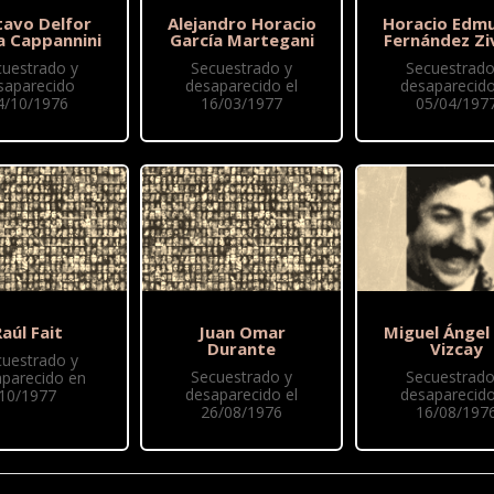
tavo Delfor
Alejandro Horacio
Horacio Edm
a Cappannini
García Martegani
Fernández Zi
cuestrado y
Secuestrado y
Secuestrado
saparecido
desaparecido el
desaparecido
4/10/1976
16/03/1977
05/04/197
aúl Fait
Juan Omar
Miguel Ángel
Durante
Vizcay
cuestrado y
Secuestrado y
Secuestrado
parecido en
desaparecido el
desaparecido
10/1977
26/08/1976
16/08/197