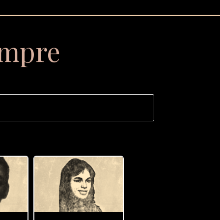
empre