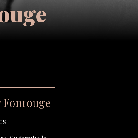
rouge
r Fonrouge
os