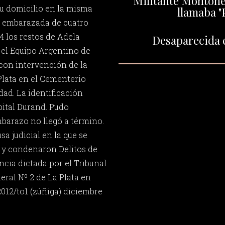
Militante Montoner
su domicilio en la misma
llamaba "
a embarazada de cuatro
 los restos de Adela
Desaparecida e
el Equipo Argentino de
con intervención de la
lata en el Cementerio
dad. La identificación
pital Durand. Pudo
barazo no llegó a término.
sa judicial en la que se
 y condenaron Delitos de
cia dictada por el Tribunal
eral Nº 2 de La Plata en
2012/to1 (zúñiga) diciembre