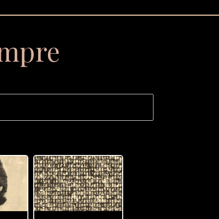
empre