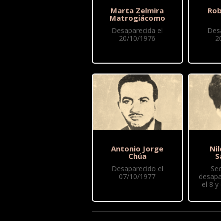
Marta Zelmira
Rob
Matrogiácomo
Desaparecida el
Des
20/10/1976
2
Antonio Jorge
Ni
Chúa
S
Desaparecido el
Se
07/10/1977
desapa
el 8 y