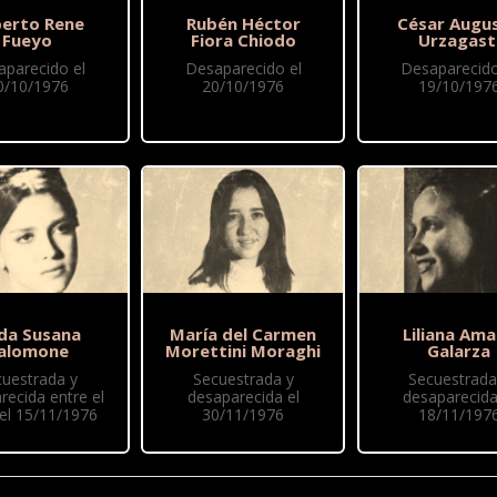
erto Rene
Rubén Héctor
César Augu
Fueyo
Fiora Chiodo
Urzagast
aparecido el
Desaparecido el
Desaparecido
0/10/1976
20/10/1976
19/10/197
lda Susana
María del Carmen
Liliana Ama
alomone
Morettini Moraghi
Galarza
cuestrada y
Secuestrada y
Secuestrada
recida entre el
desaparecida el
desaparecida
 el 15/11/1976
30/11/1976
18/11/197