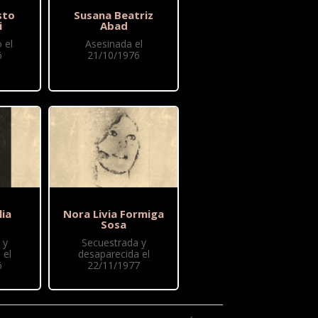
sto
Susana Beatriz
i
Abad
 el
Asesinada el
6
21/10/1976
lia
Nora Livia Formiga
Sosa
 y
Secuestrada y
 el
desaparecida el
6
22/11/1977