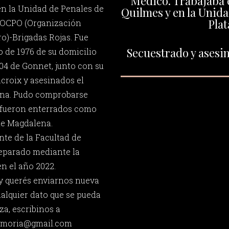
Médico. Trabajaba e
en la Unidad de Penales de
Quilmes y en la Unida
Plat
la OCPO (Organización
o)-Brigadas Rojas. Fue
Secuestrado y asesin
io de 1976 de su domicilio
504 de Gonnet, junto con su
croix y asesinados el
ena. Pudo comprobarse
fueron enterrados como
de Magdalena.
nte de la Facultad de
reparado mediante la
n el año 2022.
 y querés enviarnos nueva
ualquier dato que se pueda
za, escribinos a
memoria@gmail.com