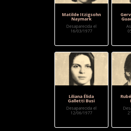
Matilde Itzigsohn
Gerv
Naymark
Gua
Desaparecida el
As
16/03/1977
0
Liliana Élida
Rubé
Galletti Busi
Desaparecida el
Des
12/06/1977
2