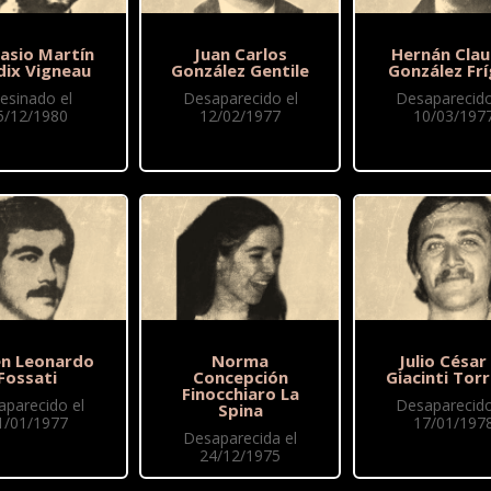
asio Martín
Juan Carlos
Hernán Clau
dix Vigneau
González Gentile
González Frí
esinado el
Desaparecido el
Desaparecido
5/12/1980
12/02/1977
10/03/197
n Leonardo
Norma
Julio César
Fossati
Concepción
Giacinti Torr
Finocchiaro La
aparecido el
Desaparecido
Spina
1/01/1977
17/01/197
Desaparecida el
24/12/1975