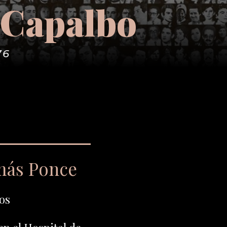
 Capalbo
76
más Ponce
os