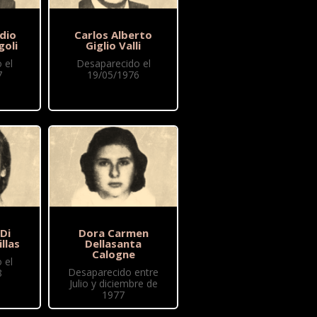
dio
Carlos Alberto
goli
Giglio Valli
 el
Desaparecido el
7
19/05/1976
 Di
Dora Carmen
illas
Dellasanta
Calogne
 el
Desaparecido entre
8
Julio y diciembre de
1977