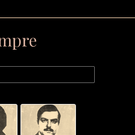
empre