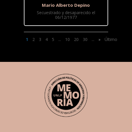
Mario Alberto Depino
Secuestrado y desaparecido el
06/12/1977
1
2
3
4
5
...
10
20
30
...
»
Último