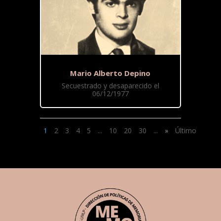
Mario Alberto Depino
Secuestrado y desaparecido el
06/12/1977
1
2
3
4
5
...
10
20
30
...
»
Último