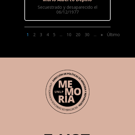
Secuestrado y desaparecido el
06/12/1977
1
2
3
4
5
...
10
20
30
...
»
Último