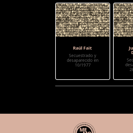
Raúl Fait
J
Secuestrado y
Se
desaparecido en
des
10/1977
2