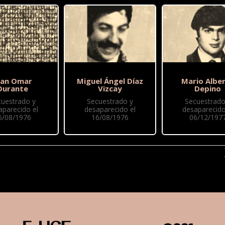
uan Omar
Miguel Ángel Díaz
Mario Albe
Durante
Vizcay
Depino
cuestrado y
Secuestrado y
Secuestrado
aparecido el
desaparecido el
desaparecido
6/08/1976
16/08/1976
06/12/197