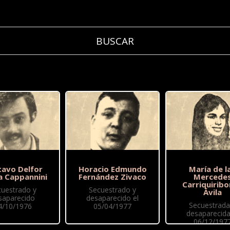
tavo Delfor
Horacio Edmundo
María de l
a Cappannini
Fernández Zivaco
Mercede
Carriquirib
cuestrado y
Secuestrado y
Ávila
saparecido
desaparecido el
Secuestrada
4/10/1976
05/04/1977
desaparecida
06/12/197