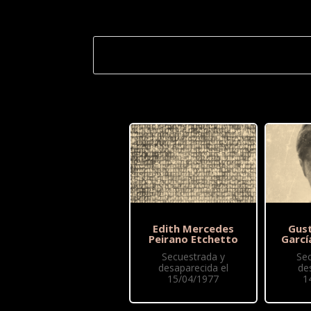
Edith Mercedes
Gus
Peirano Etchetto
Garcí
Secuestrada y
Se
desaparecida el
de
15/04/1977
1