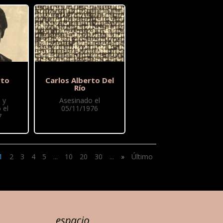
rto
Carlos Alberto Del
Río
 y
Asesinado el
 el
05/11/1976
7
1
2
3
4
5
...
10
20
30
...
»
Último