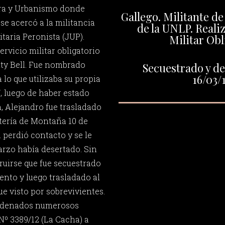
ura y Urbanismo donde
Gallego. Militante de
 se acercó a la militancia
de la UNLP. Realiz
taria Peronista (JUP).
Militar Obl
ervicio militar obligatorio
ity Bell. Fue nombrado
Secuestrado y de
16/03/
 lo que utilizaba su propia
, luego de haber estado
, Alejandro fue trasladado
tería de Montaña 10 de
a perdió contacto y se le
arzo había desertado. Sin
uirse que fue secuestrado
ento y luego trasladado al
e visto por sobrevivientes.
ondenados numerosos
Nº 3389/12 (La Cacha) a