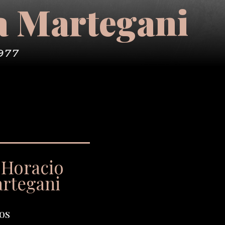
a Martegani
977
 Horacio
artegani
os