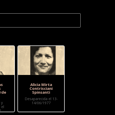
as
Alicia Mirta
s
Contrisciani
orde
Spinsanti
Desaparecida el 13-
 y
14/06/1977
 el
7