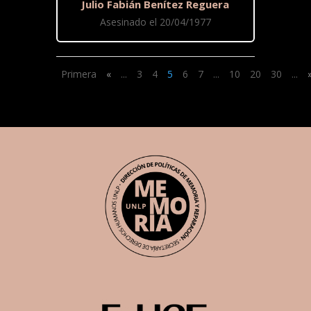
Julio Fabián Benítez Reguera
Asesinado el 20/04/1977
Primera
«
...
3
4
5
6
7
...
10
20
30
...