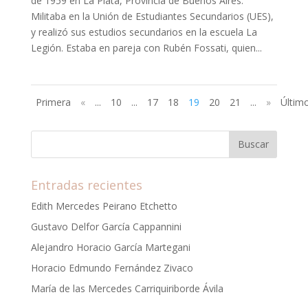
de 1959 en La Plata, Provincia de Buenos Aires.
Militaba en la Unión de Estudiantes Secundarios (UES),
y realizó sus estudios secundarios en la escuela La
Legión. Estaba en pareja con Rubén Fossati, quien...
Primera
«
...
10
...
17
18
19
20
21
...
»
Últim
Entradas recientes
Edith Mercedes Peirano Etchetto
Gustavo Delfor García Cappannini
Alejandro Horacio García Martegani
Horacio Edmundo Fernández Zivaco
María de las Mercedes Carriquiriborde Ávila