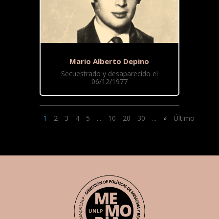
Mario Alberto Depino
Secuestrado y desaparecido el
06/12/1977
1
2
3
4
5
...
10
20
30
...
»
Último