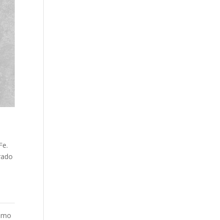
Fe.
trado
timo