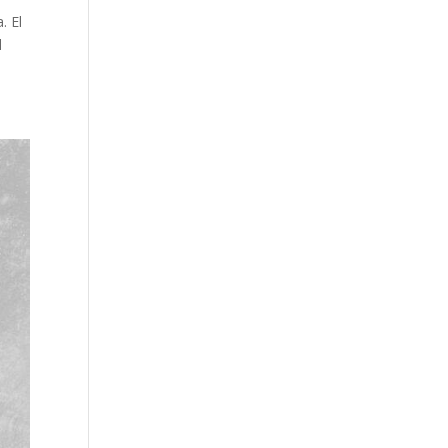
. El
l