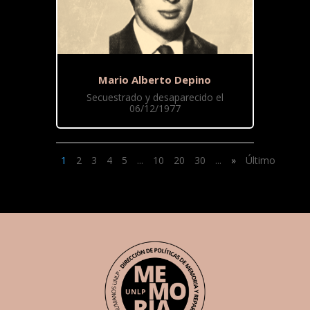
Mario Alberto Depino
Secuestrado y desaparecido el
06/12/1977
1
2
3
4
5
...
10
20
30
...
»
Último