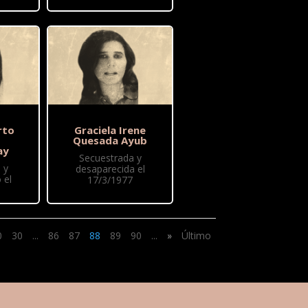
rto
Graciela Irene
Quesada Ayub
ay
Secuestrada y
 y
desaparecida el
 el
17/3/1977
0
30
...
86
87
88
89
90
...
»
Último