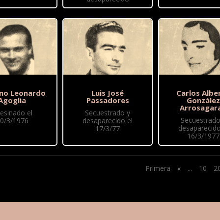
mo Leonardo
Luis José
Carlos Albe
Agoglia
Passadores
González
Arrosagar
esinado el
Secuestrado y
Secuestrado
0/3/1976
desaparecido el
desaparecido
17/3/77
16/3/1977
Primera
«
...
10
2