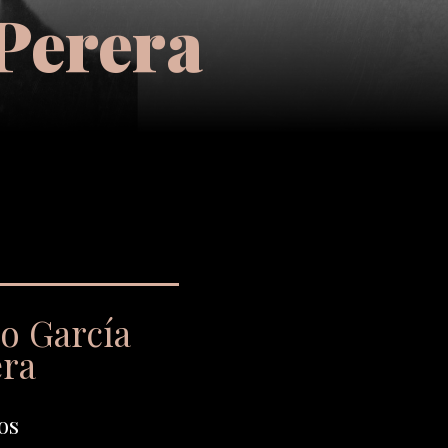
 Perera
io García
era
os