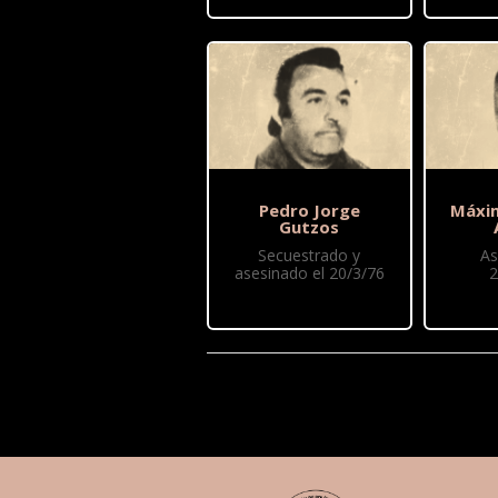
Pedro Jorge
Máxi
Gutzos
Secuestrado y
As
asesinado el 20/3/76
2