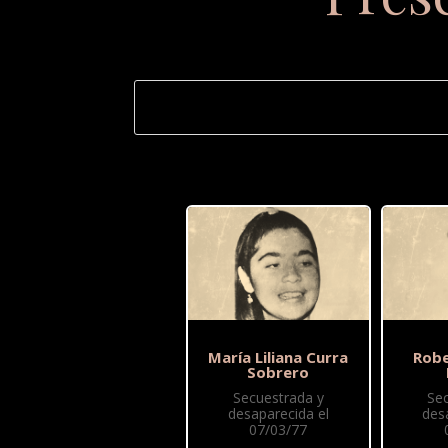
María Liliana Curra
Robe
Sobrero
Secuestrada y
Se
desaparecida el
des
07/03/77