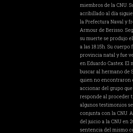
miembros de la CNU. S
acribillado al día sigui
la Prefectura Naval y fr
Armour de Berisso. Seg
su muerte se produjo e
a las 18.15h. Su cuerpo
provincia natal y fue v
en Eduardo Castex. El 
buscar al hermano de S
quien no encontraron e
accionar del grupo que
responde al proceder tí
algunos testimonios se
conjunta con la CNU. A
del juicio a la CNU en 2
sentencia del mismo c