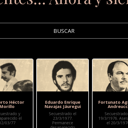
rto Héctor
Eduardo Enrique
Fortunato Ag
Morillo
Navajas Jáuregui
Andreucc
cuestrado y
Secuestrado el
Secuestrado 
aparecido el
23/3/1977.
19/3/1976. Ase
02/03/77
Permanece
el 20/3/197
desaparecido