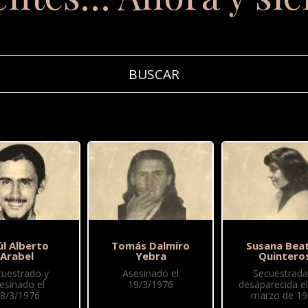
úl Alberto
Tomás Dalmiro
Susana Beat
Arabel
Yebra
Quintero
cuestrado y
Asesinado el
Secuestrada
esinado el
19/3/1976
desaparecida el
8/3/1976
marzo de 19