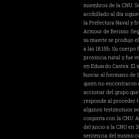
miembros de la CNU. S
acribillado al día sigui
la Prefectura Naval y fr
Armour de Berisso. Seg
su muerte se produjo e
a las 18.15h. Su cuerpo
provincia natal y fue v
en Eduardo Castex. El 
buscar al hermano de S
quien no encontraron e
accionar del grupo que
responde al proceder tí
algunos testimonios se
conjunta con la CNU. A
del juicio a la CNU en 2
sentencia del mismo c