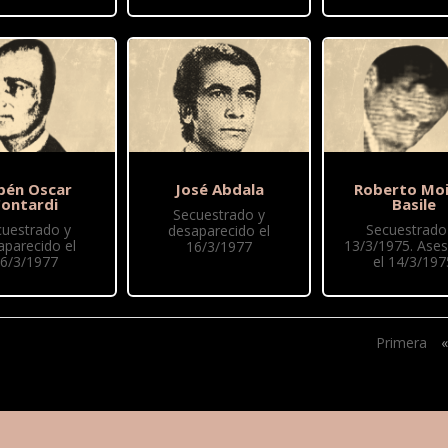
bén Oscar
José Abdala
Roberto Moi
ontardi
Basile
Secuestrado y
cuestrado y
Secuestrado 
desaparecido el
aparecido el
13/3/1975. Ase
16/3/1977
6/3/1977
el 14/3/197
Primera
«