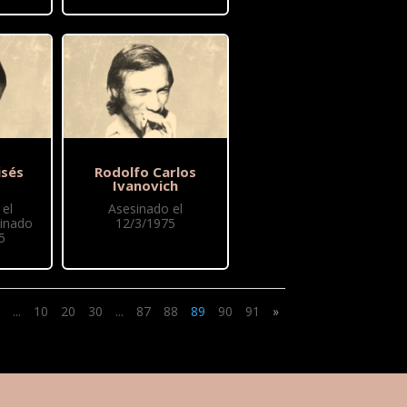
sés
Rodolfo Carlos
Ivanovich
el
Asesinado el
sinado
12/3/1975
5
...
10
20
30
...
87
88
89
90
91
»