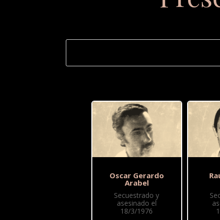
Oscar Gerardo
Ra
Arabel
Secuestrado y
Se
asesinado el
as
18/3/1976
1