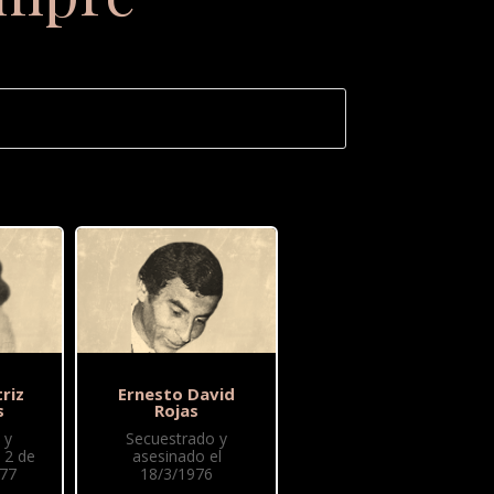
riz
Ernesto David
s
Rojas
 y
Secuestrado y
 2 de
asesinado el
77
18/3/1976