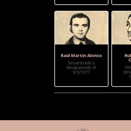
Raúl Martin Alonso
Ru
C
Secuestrado y
Se
desaparecido el
des
9/3/1977
1