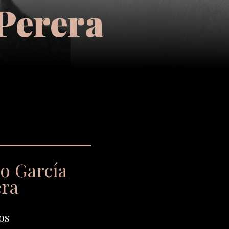
 Perera
io García
era
os