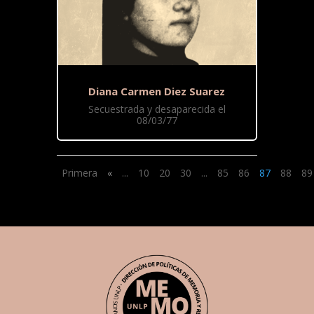
Diana Carmen Diez Suarez
Secuestrada y desaparecida el
08/03/77
Primera
«
...
10
20
30
...
85
86
87
88
89