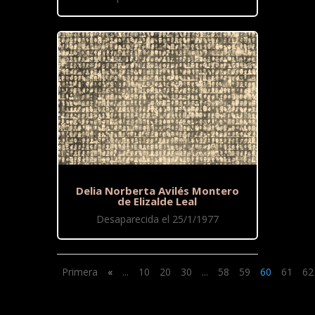
Delia Norberta Avilés Montero
de Elizalde Leal
Desaparecida el 25/1/1977
Primera
«
...
10
20
30
...
58
59
60
61
62