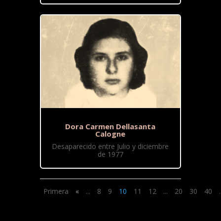
Dora Carmen Dellasanta
Calogne
Desaparecido entre Julio y diciembre
de 1977
Primera
«
...
8
9
10
11
12
...
20
30
40
.