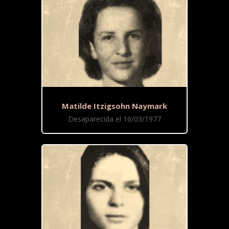
Matilde Itzigsohn Naymark
Desaparecida el 16/03/1977