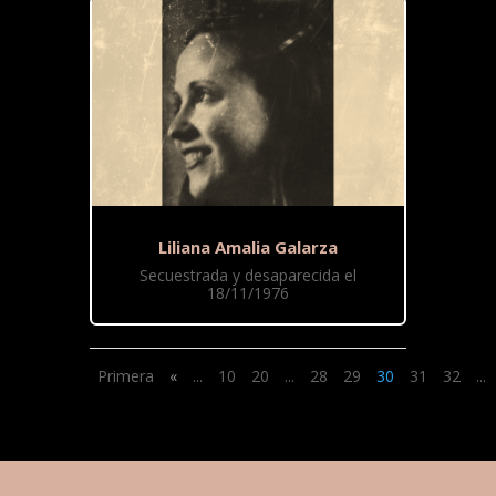
Liliana Amalia Galarza
Secuestrada y desaparecida el
18/11/1976
Primera
«
...
10
20
...
28
29
30
31
32
...