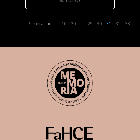
30/11/1976
Primera
«
...
10
20
...
29
30
31
32
33
...