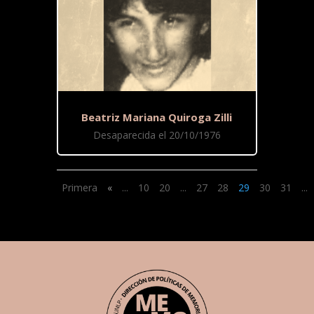
Beatriz Mariana Quiroga Zilli
Desaparecida el 20/10/1976
Primera
«
...
10
20
...
27
28
29
30
31
...