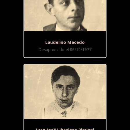
Laudelino Macedo
Desaparecido el 06/10/1977
Juan José Libralato Piovani