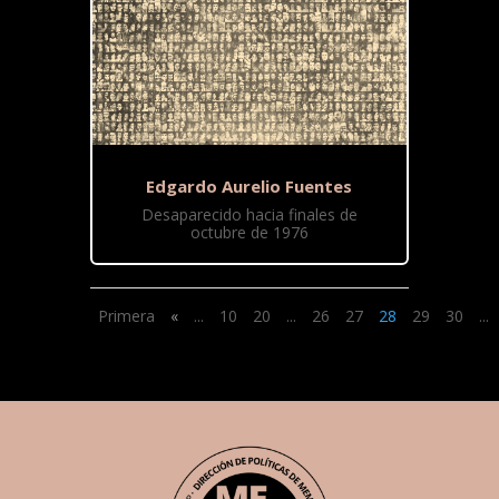
Edgardo Aurelio Fuentes
Desaparecido hacia finales de
octubre de 1976
Primera
«
...
10
20
...
26
27
28
29
30
...