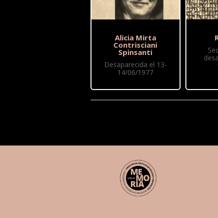
Alicia Mirta
R
Contrisciani
Se
Spinsanti
desa
Desaparecida el 13-
14/06/1977