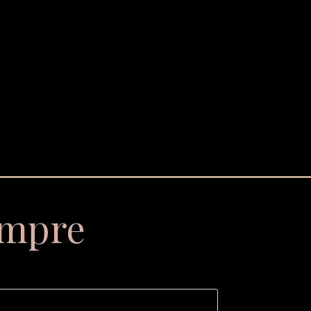
empre