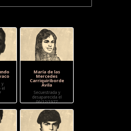
undo
María de las
vaco
Mercedes
Carriquiriborde
 y
Ávila
 el
Secuestrada y
7
desaparecida el
06/12/1977