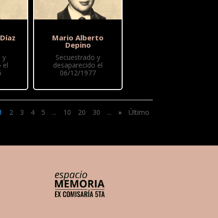
 Díaz
Mario Alberto
Depino
 y
Secuestrado y
 el
desaparecido el
6
06/12/1977
1
2
3
4
5
...
10
20
30
...
»
Último