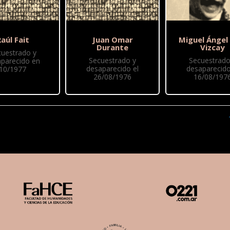
aúl Fait
Juan Omar
Miguel Ángel
Durante
Vizcay
cuestrado y
Secuestrado y
Secuestrado
parecido en
desaparecido el
desaparecido
10/1977
26/08/1976
16/08/197