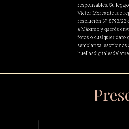
responsables. Su legaj
Víctor Mercante fue r
resolución N° 8793/22 e
a Máximo y querés env
fotos o cualquier dato 
semblanza, escribinos 
huellasdigitalesdela
Pres