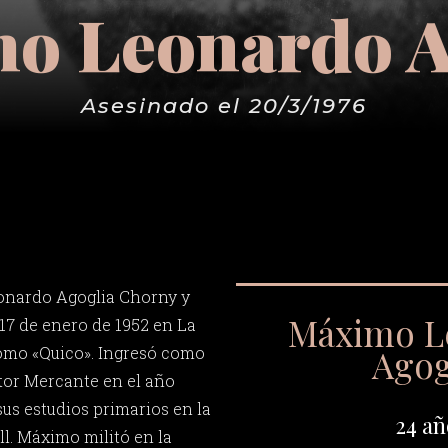
o Leonardo A
Asesinado el 20/3/1976
onardo Agoglia Chorny y
Máximo L
 17 de enero de 1952 en La
Agog
como «Quico». Ingresó como
ctor Mercante en el año
 sus estudios primarios en la
24 añ
ll. Máximo militó en la