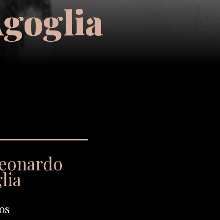
goglia
eonardo
lia
os