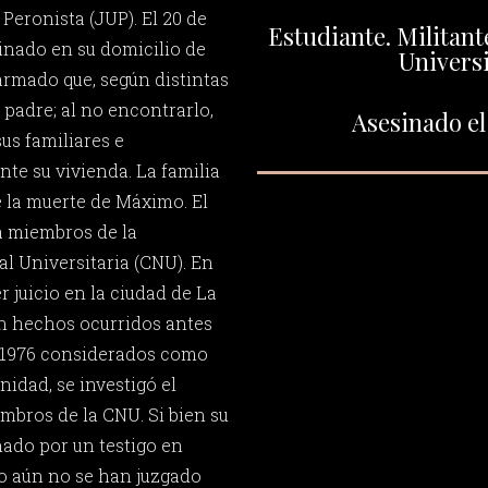
Peronista (JUP). El 20 de
Estudiante. Militant
inado en su domicilio de
Universi
armado que, según distintas
 padre; al no encontrarlo,
Asesinado el
sus familiares e
te su vivienda. La familia
de la muerte de Máximo. El
a miembros de la
l Universitaria (CNU). En
r juicio en la ciudad de La
n hechos ocurridos antes
e 1976 considerados como
idad, se investigó el
mbros de la CNU. Si bien su
ado por un testigo en
so aún no se han juzgado