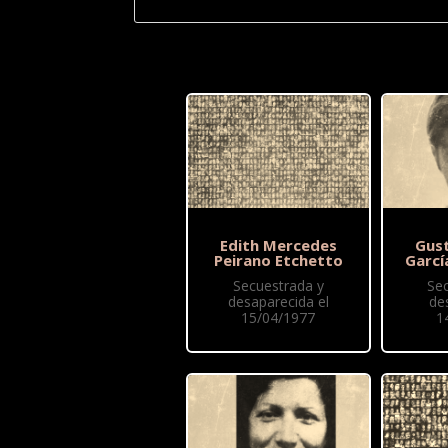
Edith Mercedes
Gus
Peirano Etchetto
Garcí
Secuestrada y
Se
desaparecida el
de
15/04/1977
1