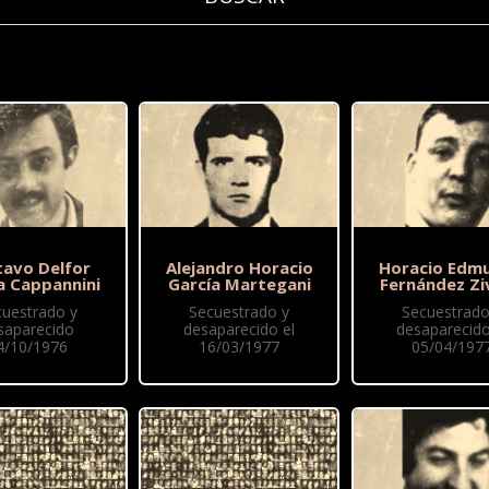
tavo Delfor
Alejandro Horacio
Horacio Edm
a Cappannini
García Martegani
Fernández Zi
cuestrado y
Secuestrado y
Secuestrado
saparecido
desaparecido el
desaparecido
4/10/1976
16/03/1977
05/04/197