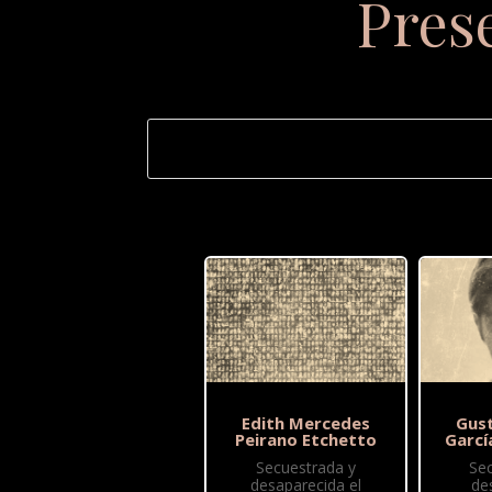
Pres
Edith Mercedes
Gus
Peirano Etchetto
Garcí
Secuestrada y
Se
desaparecida el
de