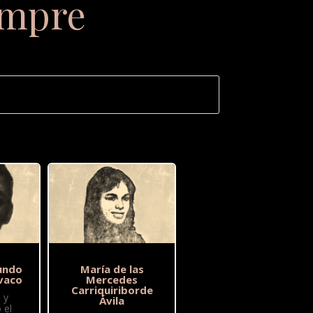
empre
undo
María de las
vaco
Mercedes
Carriquiriborde
 y
Ávila
 el