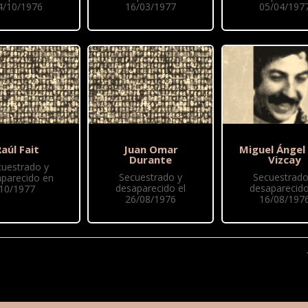
4/10/1976
16/03/1977
05/04/197
aúl Fait
Juan Omar
Miguel Ángel
Durante
Vizcay
cuestrado y
Secuestrado y
Secuestrado
parecido en
desaparecido el
desaparecido
10/1977
26/08/1976
16/08/197