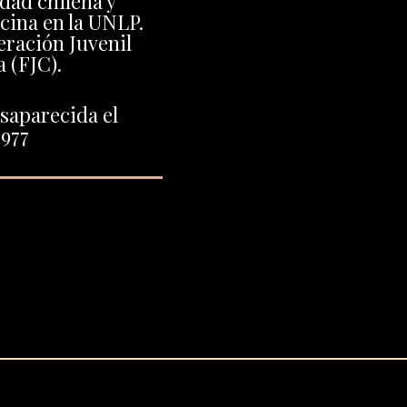
dad chilena y
cina en la UNLP.
eración Juvenil
 (FJC).
saparecida el
1977