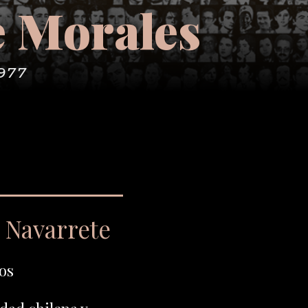
e Morales
977
 Navarrete
os