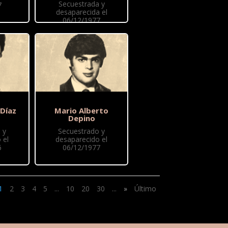
Secuestrada y
7
desaparecida el
06/12/1977
 Díaz
Mario Alberto
Depino
 y
Secuestrado y
 el
desaparecido el
6
06/12/1977
1
2
3
4
5
...
10
20
30
...
»
Último