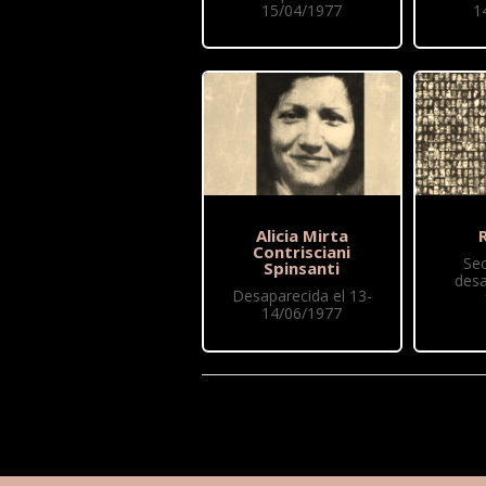
15/04/1977
1
Alicia Mirta
R
Contrisciani
Se
Spinsanti
desa
Desaparecida el 13-
14/06/1977