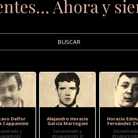
entes… Ahora y si
tavo Delfor
Alejandro Horacio
Horacio Edm
a Cappannini
García Martegani
Fernández Zi
cuestrado y
Secuestrado y
Secuestrado
saparecido
desaparecido el
desaparecido