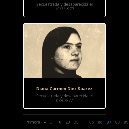
Secuestrada y desaparecida el
10/3/1977
Diana Carmen Diez Suarez
Secuestrada y desaparecida el
08/03/77
Primera
«
...
10
20
30
...
85
86
87
88
89