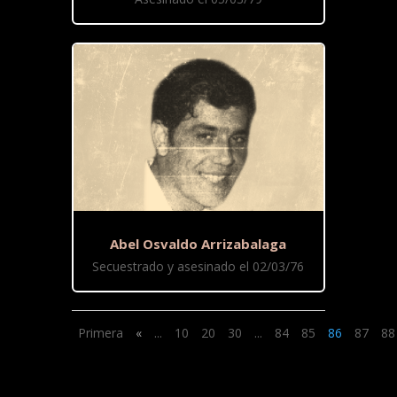
Abel Osvaldo Arrizabalaga
Secuestrado y asesinado el 02/03/76
Primera
«
...
10
20
30
...
84
85
86
87
88