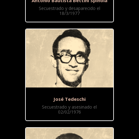
Antonio Bautista Bettini Spinola
Secuestrado y desaparecido el
18/3/1977
José Tedeschi
Secuestrado y asesinado el
02/02/1976