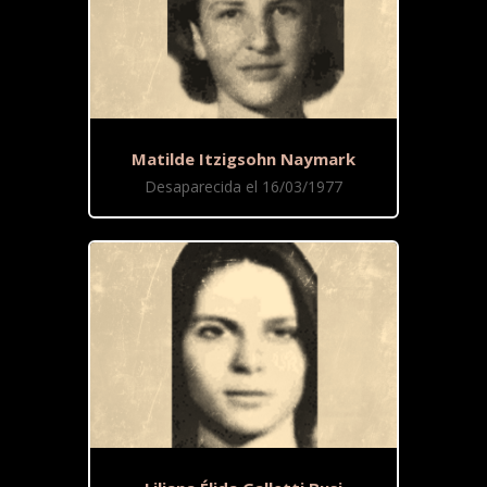
Matilde Itzigsohn Naymark
Desaparecida el 16/03/1977