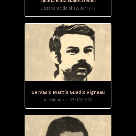
Liliana Élida Galletti Busi
Desaparecida el 12/06/1977
Gervasio Martín Guadix Vigneau
Asesinado el 05/12/1980