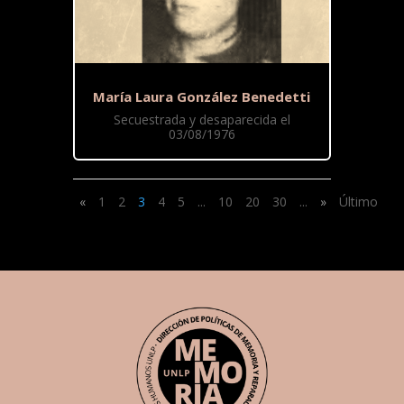
María Laura González Benedetti
Secuestrada y desaparecida el
03/08/1976
«
1
2
3
4
5
...
10
20
30
...
»
Último